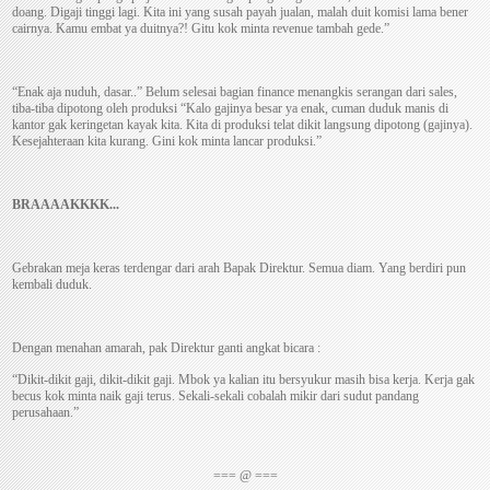
doang. Digaji tinggi lagi. Kita ini yang susah payah jualan, malah duit komisi lama bener
cairnya. Kamu embat ya duitnya?! Gitu kok minta revenue tambah gede.”
“Enak aja nuduh, dasar..” Belum selesai bagian finance menangkis serangan dari sales,
tiba-tiba dipotong oleh produksi “Kalo gajinya besar ya enak, cuman duduk manis di
kantor gak keringetan kayak kita. Kita di produksi telat dikit langsung dipotong (gajinya).
Kesejahteraan kita kurang. Gini kok minta lancar produksi.”
BRAAAAKKKK...
Gebrakan meja keras terdengar dari arah Bapak Direktur. Semua diam. Yang berdiri pun
kembali duduk.
Dengan menahan amarah, pak Direktur ganti angkat bicara :
“Dikit-dikit gaji, dikit-dikit gaji. Mbok ya kalian itu bersyukur masih bisa kerja. Kerja gak
becus kok minta naik gaji terus. Sekali-sekali cobalah mikir dari sudut pandang
perusahaan.”
=== @ ===