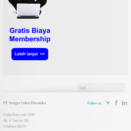
PT. Integra Solusi Dinamika
Follow us :
Graha Pena suite 1608,
Jln. A Yani no. 88,
Surabaya 60234.