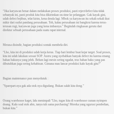
“Jika karyawan benar dalam melakukan proses produksi, pasti reject/defect kita tidak
sebanyak ini, pasti produk kita bisa dikirimkan on-time ke pelanggan. Gak kayak gini,
udah defect bejibun, telat kirim, kena denda lagi. Mbok ya karyawan itu sekali-sekali ikut
mikir dari sudut pandang perusahaan. Toh, kalau perusahaan ini bangkrut karena terus-
terusan rugi, karyawan juga yang kena imbasnya.” Begitulah ringkasan gerutu dari
direktur sebuah perusahaan pada suatu rapat internal.
Merasa disindir, bagian produksi sontak membela diri.
“Lho, kita ini di produksi udah kerja keras. Tiap hari lembur buat kejar target. Soal proses,
kita ini udah lakukan sesuai SOP. Justru yang nyebabkan banyak defect itu karena emang
bahan bakunya yang jelek. Belum lagi mesin sering ngadat, trus bahan baku yang pas
dibutuhkan juga sering kehabisan. Gimana mau lancar produksi kalo kayak gitu?”
Bagian maintenance pun menyelutuk :
”Sparepart-nya gak ada stok nya digudang. Bukan salah kita dong.”
Orang warehouse kaget, lalu menimpali “Lho, tugas kita di warehouse cuman nyimpen
doang. Kalo soal stok abis, tanya tuh sama purchasing! Mereka yang ngurusi pembelian,
bukan kita.”