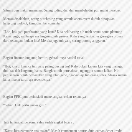
Situasi pun makin memanas. Saling tuding dan dan membela diri pun mulai merebak.
Merasa disalahkan, orang purchasing yang semula adem-ayem duduk dipojokan,
langsung melotot, kemudian berkomentar :
“Lho, kok jadi purchasing yang kena? Kita beli barang tuh udah sesuai sama planning.
Kalian juga, minta apa aja langsung kita proses. Kalo yang lambat itu gara-gara proses
dari keuangan, bukan kita! Mereka juga tuh yang sering potong anggaran.”
Bagian finance langsung berdiri, gebrak meja sambil teriak :
”Hoi, kita di finance tuh yang paling pusing tau! Kalo bukan karena kita yang manage,
duit kas dah langsung habis. Bangkrut nih perusahaan, nganggur semua kalian. Nih
perusahaan butuh pemasukan yang lebih gede, ngapain aja tuh orang sales. Masak makin
lama, makin turun aja revenuenya.”
Bagian PPIC pun berinisiatif menenangkan rekan-rekannya :
“Sabar.. Gak perlu emosi gitu.”
Tapi terlambat, personel sales sudah angkat bicara :
“Kamu kira gampang apa jualan?! Masih gampangan ngurus duit, cuman debet kredit