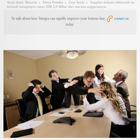
Anda disini:
Beranda
Menu Pustaka
Case Study
Supplier industri elektronik ini
berhasil menghapus capex IDR 3,9 Miliar dari rencana anggarannya.
To talk about how Integra can rapidly improve your bottom line,
contact us
today.