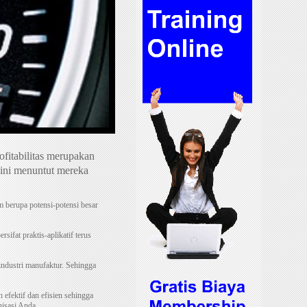
fitabilitas merupakan
 ini menuntut mereka
 berupa potensi-potensi besar
sifat praktis-aplikatif terus
industri manufaktur. Sehingga
 efektif dan efisien sehingga
isasi Anda.