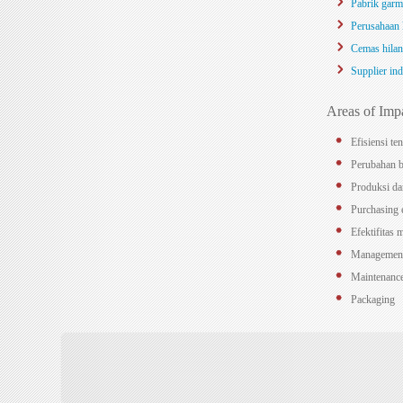
Pabrik garm
Perusahaan 
Cemas hilan
Supplier ind
Areas of Imp
Efisiensi te
Perubahan b
Produksi da
Purchasing 
Efektifitas 
Management
Maintenanc
Packaging