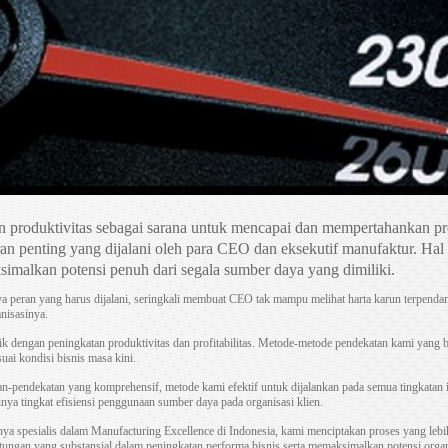
 produktivitas sebagai sarana untuk mencapai dan mempertahankan pro
ran penting yang dijalani oleh para CEO dan eksekutif manufaktur. Hal
imalkan potensi penuh dari segala sumber daya yang dimiliki.
 peran yang harus dijalani, seringkali membuat CEO tak mampu melihat harta karun terpendam
anisasinya.
tik dengan peningkatan produktivitas dan profitabilitas. Metode-metode pendekatan kami yang ber
ai kondisi bisnis masa kini.
-pendekatan yang komprehensif, metode kami efektif untuk dijalankan pada semua tingkatan 
nya tingkat efisiensi penggunaan sumber daya pada organisasi klien.
nya spesialis dalam Manufacturing Excellence di Indonesia, kami menciptakan proses yang lebih
ungan yang substansial dalam peningkatan performa bisnis serta memaksimalkan potensi organ