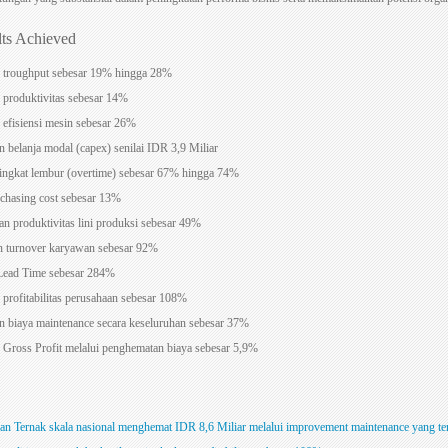
lts Achieved
 troughput sebesar 19% hingga 28%
 produktivitas sebesar 14%
 efisiensi mesin sebesar 26%
 belanja modal (capex) senilai IDR 3,9 Miliar
ingkat lembur (overtime) sebesar 67% hingga 74%
chasing cost sebesar 13%
n produktivitas lini produksi sebesar 49%
 turnover karyawan sebesar 92%
Lead Time sebesar 284%
 profitabilitas perusahaan sebesar 108%
 biaya maintenance secara keseluruhan sebesar 37%
 Gross Profit melalui penghematan biaya sebesar 5,9%
kan Ternak skala nasional menghemat IDR 8,6 Miliar melalui improvement maintenance yang te