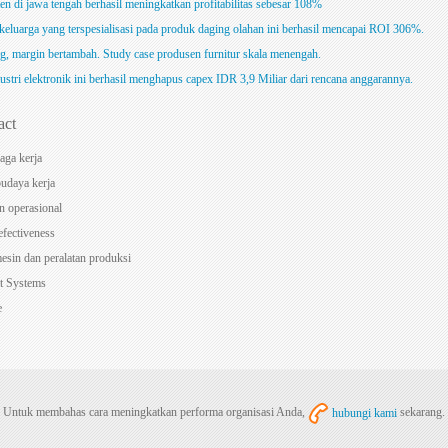
en di jawa tengah berhasil meningkatkan profitabilitas sebesar 108%
keluarga yang terspesialisasi pada produk daging olahan ini berhasil mencapai ROI 306%.
g, margin bertambah. Study case produsen furnitur skala menengah.
ustri elektronik ini berhasil menghapus capex IDR 3,9 Miliar dari rencana anggarannya.
act
naga kerja
udaya kerja
n operasional
efectiveness
mesin dan peralatan produksi
 Systems
e
Untuk membahas cara meningkatkan performa organisasi Anda,
hubungi kami
sekarang.