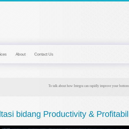
ices
About
Contact Us
To talk about how Integra can rapidly improve your bottom
tasi bidang Productivity & Profitabil