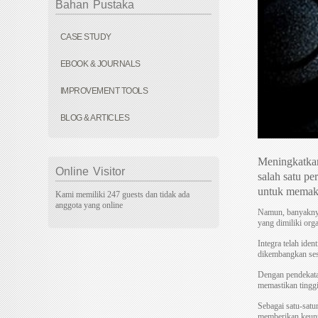
Bahan
Pustaka
CASE STUDY
EBOOK & JOURNALS
IMPROVEMENT TOOLS
BLOG & ARTICLES
Meningkatkan
Online
Visitor
salah satu pe
untuk memaks
Kami memiliki 247 guests dan tidak ada
anggota yang online
Namun, banyaknya
yang dimiliki org
Integra telah iden
dikembangkan sesu
Dengan pendekatan
memastikan tinggi
Sebagai satu-satu
memberikan keunt