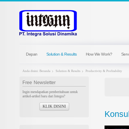
Depan
Solution & Results
How We Work?
Serv
Anda disini:
Beranda
Solution & Results
Productivity & Profitability
Free
Newsletter
Ingin mendapatkan pemberitahuan untuk
artikel-artikel baru dari Integra?
KLIK DISINI
Konsul