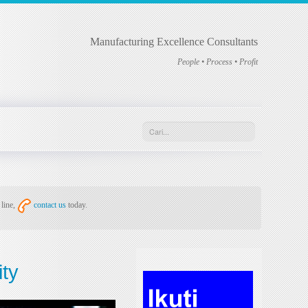
Manufacturing Excellence Consultants
People • Process • Profit
 line,
contact us
today.
ity