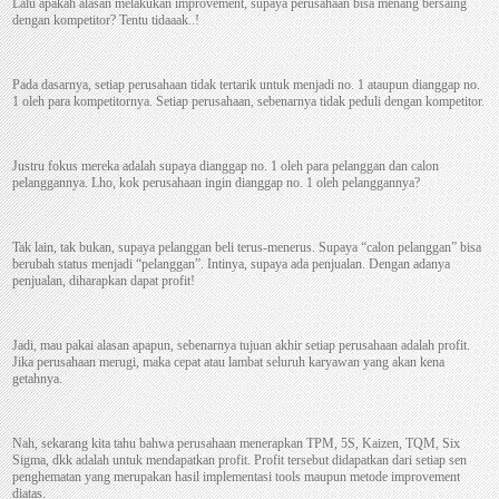
Lalu apakah alasan melakukan improvement, supaya perusahaan bisa menang bersaing
dengan kompetitor? Tentu tidaaak..!
Pada dasarnya, setiap perusahaan tidak tertarik untuk menjadi no. 1 ataupun dianggap no.
1 oleh para kompetitornya. Setiap perusahaan, sebenarnya tidak peduli dengan kompetitor.
Justru fokus mereka adalah supaya dianggap no. 1 oleh para pelanggan dan calon
pelanggannya. Lho, kok perusahaan ingin dianggap no. 1 oleh pelanggannya?
Tak lain, tak bukan, supaya pelanggan beli terus-menerus. Supaya “calon pelanggan” bisa
berubah status menjadi “pelanggan”. Intinya, supaya ada penjualan. Dengan adanya
penjualan, diharapkan dapat profit!
Jadi, mau pakai alasan apapun, sebenarnya tujuan akhir setiap perusahaan adalah profit.
Jika perusahaan merugi, maka cepat atau lambat seluruh karyawan yang akan kena
getahnya.
Nah, sekarang kita tahu bahwa perusahaan menerapkan TPM, 5S, Kaizen, TQM, Six
Sigma, dkk adalah untuk mendapatkan profit. Profit tersebut didapatkan dari setiap sen
penghematan yang merupakan hasil implementasi tools maupun metode improvement
diatas.