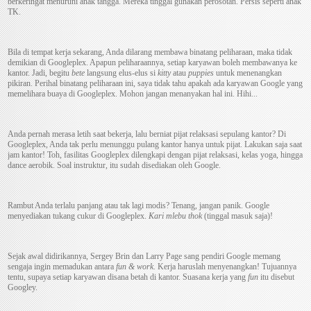
berkeringat menuruni anak tangga. Mereka tinggal gunakan perosotan. Persis seperti anak
TK.
Bila di tempat kerja sekarang, Anda dilarang membawa binatang peliharaan, maka tidak
demikian di Googleplex. Apapun peliharaannya, setiap karyawan boleh membawanya ke
kantor. Jadi, begitu
bete
langsung elus-elus si
kitty
atau
puppies
untuk menenangkan
pikiran. Perihal binatang peliharaan ini, saya tidak tahu apakah ada karyawan Google yang
memelihara buaya di Googleplex. Mohon jangan menanyakan hal ini. Hihi...
Anda pernah merasa letih saat bekerja, lalu berniat pijat relaksasi sepulang kantor? Di
Googleplex, Anda tak perlu menunggu pulang kantor hanya untuk pijat. Lakukan saja saat
jam kantor! Toh, fasilitas Googleplex dilengkapi dengan pijat relaksasi, kelas yoga, hingga
dance aerobik. Soal instruktur, itu sudah disediakan oleh Google.
Rambut Anda terlalu panjang atau tak lagi modis? Tenang, jangan panik. Google
menyediakan tukang cukur di Googleplex.
Kari mlebu thok
(tinggal masuk saja)!
Sejak awal didirikannya, Sergey Brin dan Larry Page sang pendiri Google memang
sengaja ingin memadukan antara
fun & work
. Kerja haruslah menyenangkan! Tujuannya
tentu, supaya setiap karyawan disana betah di kantor. Suasana kerja yang
fun
itu disebut
Googley.