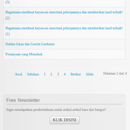
(3)
Bagaimana membuat karyawan mencintai pekerjaannya dan memberikan hasil terbaik!
(2)
Bagaimana membuat karyawan mencintai pekerjaannya dan memberikan hasil terbaik!
(1)
Dahlan Iskan dan Genchi Genbutsu
Pertanyaan yang Menohok
Halaman 2 dari 4
Awal
Sebelum
1
2
3
4
Berikut
Akhir
Free
Newsletter
Ingin mendapatkan pemberitahuan untuk artikel-artikel baru dari Integra?
KLIK DISINI