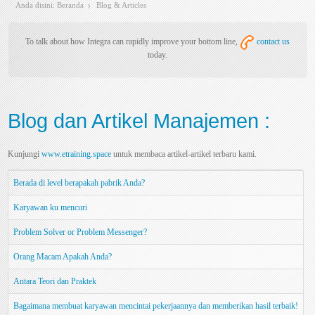
Anda disini:
Beranda
Blog & Articles
To talk about how Integra can rapidly improve your bottom line,
contact us
today.
Blog dan Artikel Manajemen :
Kunjungi
www.etraining.space
untuk membaca artikel-artikel terbaru kami.
Berada di level berapakah pabrik Anda?
Karyawan ku mencuri
Problem Solver or Problem Messenger?
Orang Macam Apakah Anda?
Antara Teori dan Praktek
Bagaimana membuat karyawan mencintai pekerjaannya dan memberikan hasil terbaik!