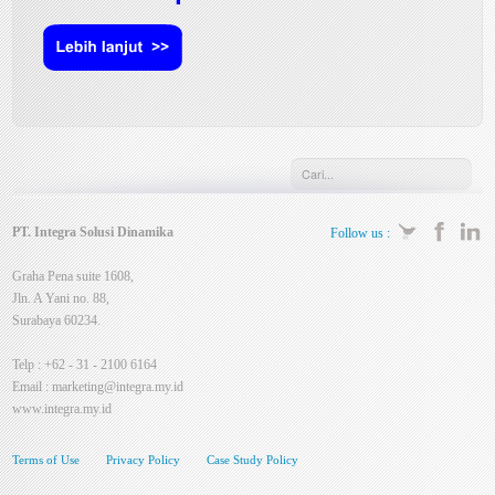
PT. Integra Solusi Dinamika
Follow us :
Graha Pena suite 1608,
Jln. A Yani no. 88,
Surabaya 60234.
Telp : +62 - 31 - 2100 6164
Email :
marketing@integra.my.id
www.integra.my.id
Terms of Use
Privacy Policy
Case Study Policy