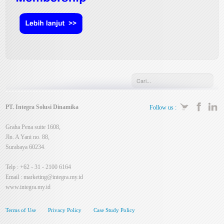
PT. Integra Solusi Dinamika
Follow us :
Graha Pena suite 1608,
Jln. A Yani no. 88,
Surabaya 60234.
Telp : +62 - 31 - 2100 6164
Email :
marketing@integra.my.id
www.integra.my.id
Terms of Use
Privacy Policy
Case Study Policy