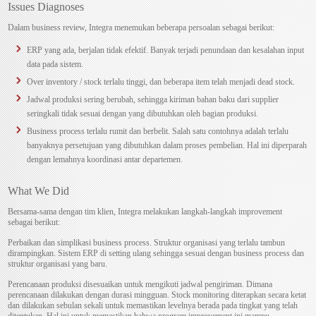
Issues Diagnoses
Dalam business review, Integra menemukan beberapa persoalan sebagai berikut:
ERP yang ada, berjalan tidak efektif. Banyak terjadi penundaan dan kesalahan input
data pada sistem.
Over inventory / stock terlalu tinggi, dan beberapa item telah menjadi dead stock.
Jadwal produksi sering berubah, sehingga kiriman bahan baku dari supplier
seringkali tidak sesuai dengan yang dibutuhkan oleh bagian produksi.
Business process terlalu rumit dan berbelit. Salah satu contohnya adalah terlalu
banyaknya persetujuan yang dibutuhkan dalam proses pembelian. Hal ini diperparah
dengan lemahnya koordinasi antar departemen.
What We Did
Bersama-sama dengan tim klien, Integra melakukan langkah-langkah improvement
sebagai berikut:
Perbaikan dan simplikasi business process. Struktur organisasi yang terlalu tambun
dirampingkan. Sistem ERP di setting ulang sehingga sesuai dengan business process dan
struktur organisasi yang baru.
Perencanaan produksi disesuaikan untuk mengikuti jadwal pengiriman. Dimana
perencanaan dilakukan dengan durasi mingguan. Stock monitoring diterapkan secara ketat
dan dilakukan sebulan sekali untuk memastikan levelnya berada pada tingkat yang telah
ditentukan. Hal ini untuk memastikan bahwa program improvement ini mampu