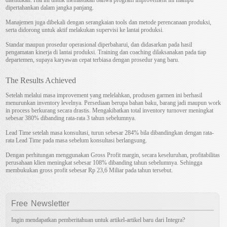
dipertahankan dalam jangka panjang.
Manajemen juga dibekali dengan serangkaian tools dan metode perencanaan produksi,
serta didorong untuk aktif melakukan supervisi ke lantai produksi.
Standar maupun prosedur operasional diperbaharui, dan didasarkan pada hasil
pengamatan kinerja di lantai produksi. Training dan coaching dilaksanakan pada tiap
departemen, supaya karyawan cepat terbiasa dengan prosedur yang baru.
The Results Achieved
Setelah melalui masa improvement yang melelahkan, produsen garmen ini berhasil
menurunkan inventory levelnya. Persediaan berupa bahan baku, barang jadi maupun work
in process berkurang secara drastis. Mengakibatkan total inventory turnover meningkat
sebesar 380% dibanding rata-rata 3 tahun sebelumnya.
Lead Time setelah masa konsultasi, turun sebesar 284% bila dibandingkan dengan rata-
rata Lead Time pada masa sebelum konsultasi berlangsung.
Dengan perhitungan menggunakan Gross Profit margin, secara keseluruhan, profitabilitas
perusahaan klien meningkat sebesar 108% dibanding tahun sebelumnya. Sehingga
membukukan gross profit sebesar Rp 23,6 Miliar pada tahun tersebut.
Free
Newsletter
Ingin mendapatkan pemberitahuan untuk artikel-artikel baru dari Integra?