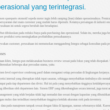
erasional yang terintegrasi.
en spareparts otomotif sepeda motor ingin lebih ramping (lean) dalam operasionalnya. Pemicu
ersyaratan dari main customer yang mutlak harus dipenuhi. Ketatnya persaingan di industri ot
sahaan ini untuk segera berubah dan beradaptasi.
but difokuskan pada reduksi biaya pada purchasing dan operasional. Selain itu, mereka juga be
s produksi serta meningkatkan profitabilitas perusahaannya.
ewakan customer, perusahaan ini memutuskan menggandeng Integra sebagai konsultan pada pro
oses
an klien, Integra pun melaksanakan business review sesuai pada fokus yang telah disepakati
ditemukan beberapa akar persoalan utama, yaitu:
en level supervisor cenderung pasif dalam mengatasi setiap persoalan di lingkungan kerjanya.
tisi internal yang diterapkan tidak tepat sasaran, sehingga menyebabkan timbulnya silo mentali
umpai pada tiap departemen dan divisi. Hal ini pula yang menyebabkan tingginya ketidakpercaya
ng diberikan oleh departemen lain. Sistem ERP yang dikembangkan secara internal, juga turut a
anagement yang telah berjalan tidak lagi memadai dan sesuai dengan kapasitas yang dibutuhkan.
ngan mulus dan terindikasi menyebabkan tingginya ketidak-akuratan stok pada inventory.
 data pada manajemen tampak sesuai dengan fakta di lapangan, namun sebenarnya tidak. Kare