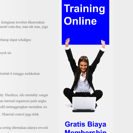
 keinginan tersebut dikarenakan
omotif roda dua, mau tak mau, juga
rharap dapat sekaligus
yek ini.
. Setelah 6 minggu melakukan
ty. Hasilnya, silo mentality sangat
an internal organisasi pada angka
ndil melanggengkan mentalitas ini.
 Material control juga tidak
na sering ditemukan adanya rework