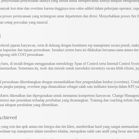
n penyesuaian-penyesuaian lainnya yang dibuat untuk mempercantik kinerja ataupun menghindar
anyak lost-time dan overtime karena tingginya non-value-added dalam pekerjaan operator, supe
a proses perencanaan yang terintegrasi antar departemen dan divisi. Menyebabkan proses fire f
an setiap persoalan yang muncul.
d
eluruh jajaran karyawan, serta di dukung dengan komitmen top manajemen secara penuh, maka
n kapasitas dan tujuan perusahaan. Instalasi sistem baru ini dilakukan bersama-sama antara tim 
angsung oleh COO perusahaan.
aru, di install dengan menggunakan metodology Span of Control serta Internal Control Syst
ementasikan. Sementara itu, tools dan metode untuk mereduksi inventory secara lebih efisien, j
al perusahaan dikembangkan dengan menambahkan fitur pengendalian lembur (overtime). Unt
 jangka panjang, overtime juga dimasukkan sebagai salah satu indikator kinerja dalam KPI yan
ty Matrix dikenalkan dan dipergunakan untuk memantau kompetensi karyawan. Change Manageme
istensi atas penolakan terhadap perubahan yang dicanangkan. Training dan coaching terkait c
suai tahapan perubahan yang dibutuhkan.
Achieved
 yang erat dan apik antara tim Integra dan tim klien, memberikan hasil yang sangat memuaskan 
ediaan top manajemen dalam memberi teladan, merupakan salah satu andil yang besar atas kes