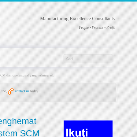
Manufacturing Excellence Consultants
People • Process • Profit
CM dan operasional yang terintegrasi.
 line,
contact us
today.
menghemat
sistem SCM