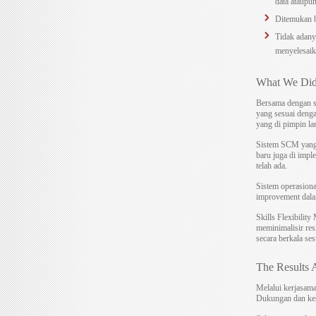
data ataupu
Ditemukan b
Tidak adany
menyelesaik
What We Di
Bersama dengan s
yang sesuai denga
yang di pimpin l
Sistem SCM yang b
baru juga di impl
telah ada.
Sistem operasion
improvement dalam
Skills Flexibili
meminimalisir res
secara berkala se
The Results 
Melalui kerjasama
Dukungan dan kes