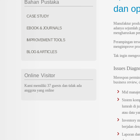
Bahan
Pustaka
dan op
CASE STUDY
Manufaktur produs
EBOOK & JOURNALS
adanya sejumlah p
mengharuskan peru
IMPROVEMENT TOOLS
Perampingan terse
mengimprove prose
BLOG & ARTICLES
Tak ingin mengec
Issues Diagn
Online
Visitor
Merespon perminta
business review, 
Kami memiliki 37 guests dan tidak ada
anggota yang online
Mid manajem
Sistem kompe
lumrah di j
atau data ya
Inventory m
berjalan de
Laporan dan