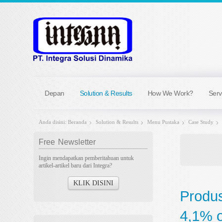
Depan
Solution & Results
How We Work?
Serv
Anda disini:
Beranda
Solution & Results
Menu Pustaka
Case Study
Free
Newsletter
Ingin mendapatkan pemberitahuan untuk
artikel-artikel baru dari Integra?
KLIK DISINI
Produ
4,1% o