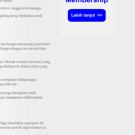
i sanksi.
rvisor, hingga level manager.
ighting kerap dijalankan untuk
 tim Integra merancang sistem baru
Integra dengan tim internal klien
em. Metode evaluasi inventory yang
uga diadopsi ke dalam sistem yang
uk menjamin kelangsungan
g telah ada.
nt juga diterapkan untuk
hange management dilaksanakan
bagi manufaktur spareparts ini.
uksesan proyek improvement ini.