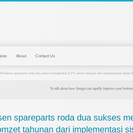
ices
About
Contact Us
Produsen spareparts roda dua sukses menghemat 4,1% omzet tahunan dari implementasi sistem S
To talk about how Integra can rapidly improve your bottom
sen spareparts roda dua sukses 
mzet tahunan dari implementasi 