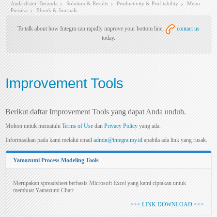
Anda disini:
Beranda
Solution & Results
Productivity & Profitability
Menu
Pustaka
Ebook & Journals
To talk about how Integra can rapidly improve your bottom line,
contact us
today.
Improvement Tools
Berikut daftar Improvement Tools yang dapat Anda unduh.
Mohon untuk mematuhi
Terms of Use
dan
Privacy Policy
yang ada.
Informasikan pada kami melalui email
admin@integra.my.id
apabila ada link yang rusak.
Yamazumi Process Modeling Tools
Merupakan spreadsheet berbasis Microsoft Excel yang kami ciptakan untuk
membuat Yamazumi Chart.
>>> LINK DOWNLOAD <<<